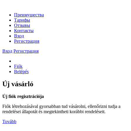
Преимущества
Тарифы
Отзывы
Контакты
Вход
Регистрация
Вход
Регистрация
Fiók
Belépés
Új vásárló
Új fiók regisztrációja
Fiók létrehozásával gyorsabban tud vásárolni, ellenőrizni tudja a
rendelései állapotát és megtekintheti korábbi rendeléseit.
Tovább