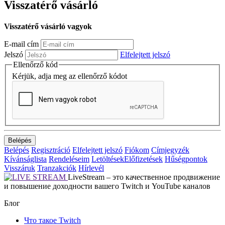
Visszatérő vásárló
Visszatérő vásárló vagyok
E-mail cím
Jelszó
Elfelejtett jelszó
Ellenőrző kód
Kérjük, adja meg az ellenőrző kódot
Belépés
Regisztráció
Elfelejtett jelszó
Fiókom
Címjegyzék
Kívánságlista
Rendeléseim
Letöltések
Előfizetések
Hűségpontok
Visszáruk
Tranzakciók
Hírlevél
LiveStream – это качественное продвижение
и повышение доходности вашего Twitch и YouTube каналов
Блог
Что такое Twitch